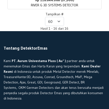
Rp 118.644.068 ($7,000)
RIVER G 3D SYSTEMS DETECTOR
Tampilkan #
Hasil 1 - 16 dari 16
Tentang DetektorEmas
+
Kami
PT. Aurum Univestama Pluss ( Au
)
partner anda untuk
menemukan Emas dan Harta Karun yang terpendam.
Kami Dealer
Resmi
di Indonesia untuk produk Metal Detector merek Minelab,
TreasureHunter3D, Assuva, Conrad, Groundtech, MWF, Mega
Detection, Ajax, Great, GDI, Geoground, GER Detect, BR
Systems, OKM German Detectors dan akan terus berusaha menjadi
penyedia segala produk Detector Emas yang dibutuhkan konsumen
di Indonesia.